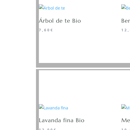
Árbol de te Bio
Be
7,60
€
12
Lavanda fina Bio
Men
12,00
€
10