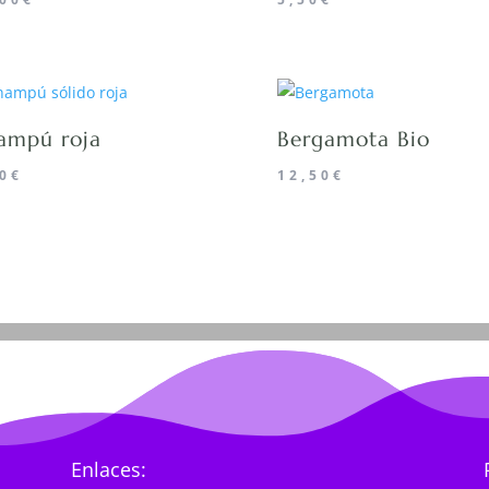
ampú roja
Bergamota Bio
0
€
12,50
€
Enlaces: