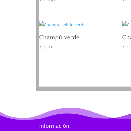
Champú verde
Ch
7,00
€
7,0
Información: