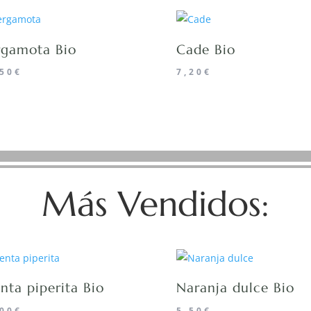
rgamota Bio
Cade Bio
,50
€
7,20
€
Más Vendidos:
ta piperita Bio
Naranja dulce Bio
,00
€
5,50
€