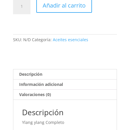
Ylang
Añadir al carrito
ylang
completo
Bio
cantidad
SKU:
N/D
Categoría:
Aceites esenciales
Descripción
Información adicional
Valoraciones (0)
Descripción
Ylang ylang Completo