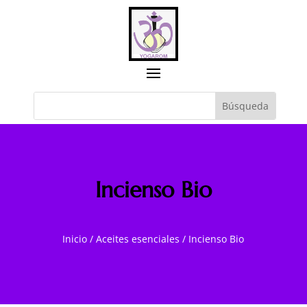
Incienso Bio
Inicio
/
Aceites esenciales
/
Incienso Bio