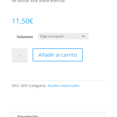
de utilizar este aceite esencial.
11,50
€
Volumen
Incienso
Añadir al carrito
Bio
cantidad
SKU:
N/D
Categoría:
Aceites esenciales
Descripción