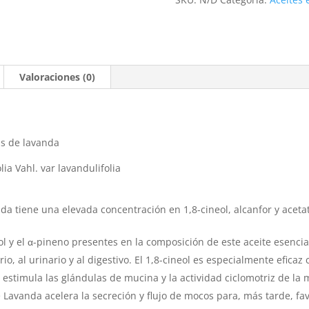
Valoraciones (0)
as de lavanda
ia Vahl. var lavandulifolia
nda tiene una elevada concentración en 1,8-cineol, alcanfor y aceta
ol y el α-pineno presentes en la composición de este aceite esenci
io, al urinario y al digestivo. El 1,8-cineol es especialmente eficaz
ol estimula las glándulas de mucina y la actividad ciclomotriz de la 
de Lavanda acelera la secreción y flujo de mocos para, más tarde, fa