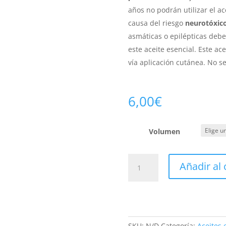
años no podrán utilizar el ac
causa del riesgo
neurotóxic
asmáticas o epilépticas debe
este aceite esencial. Este ac
vía aplicación cutánea. No 
6,00
€
Volumen
Salvia
Añadir al 
España
Bio
cantidad
SKU:
N/D
Categoría:
Aceites 