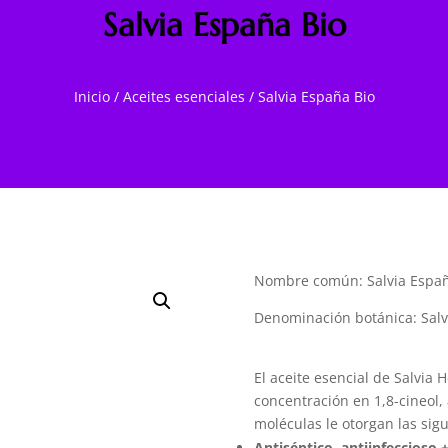
Salvia España Bio
Inicio
/
Aceites esenciales
/
Salvia España Bio
Nombre común: Salvia España
Denominación botánica: Salvia
El aceite esencial de Salvia
concentración en 1,8-cineol, 
moléculas le otorgan las sig
Antiséptico, antiinfeccioso 