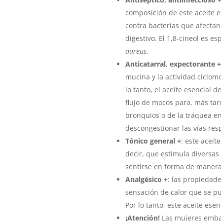
composición de este aceite e
contra bacterias que afectan a
digestivo. El 1,8-cineol es e
aureus
.
Anticatarral, expectorante +
mucina y la actividad ciclomo
lo tanto, el aceite esencial 
flujo de mocos para, más tard
bronquios o de la tráquea en
descongestionar las vías resp
Tónico general +
: este aceit
decir, que estimula diversas
sentirse en forma de manera
Analgésico +
: las propiedad
sensación de calor que se pu
Por lo tanto, este aceite esen
¡Atención!
Las mujeres embar