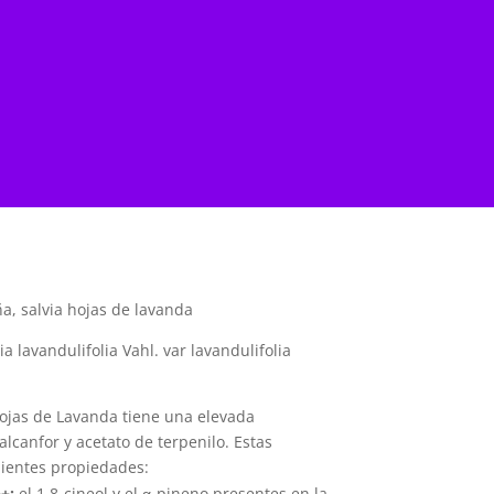
, salvia hojas de lavanda
 lavandulifolia Vahl. var lavandulifolia
 Hojas de Lavanda tiene una elevada
alcanfor y acetato de terpenilo. Estas
uientes propiedades:
++
:
el 1,8-cineol y el α-pineno presentes en la