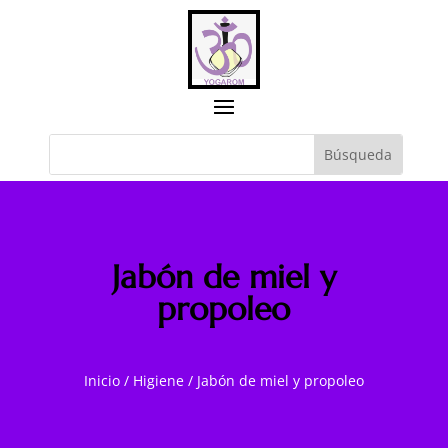
Jabón de miel y
propoleo
Inicio
/
Higiene
/
Jabón de miel y propoleo