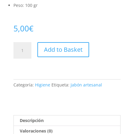
Peso: 100 gr
5,00
€
Jabón
Add to Basket
de
miel
y
propoleo
cantidad
Categoría:
Higiene
Etiqueta:
Jabón artesanal
Descripción
Valoraciones (0)