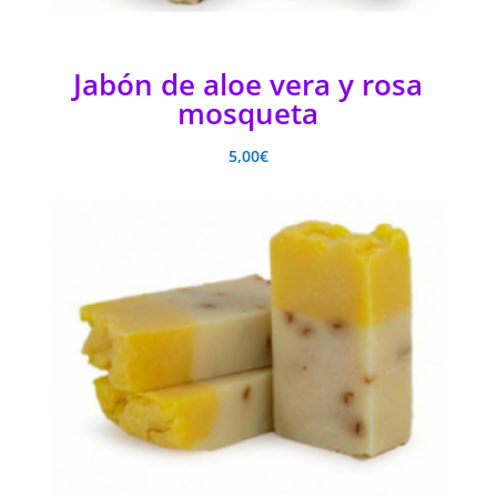
Jabón de aloe vera y rosa
mosqueta
5,00
€