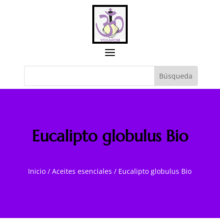
Eucalipto globulus Bio
Inicio
/
Aceites esenciales
/
Eucalipto globulus Bio