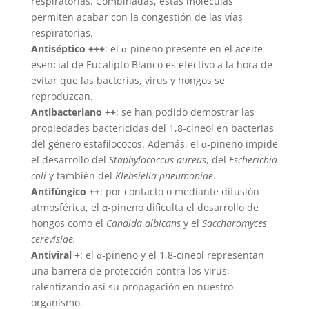
respiratorias. Combinadas, estas moléculas
permiten acabar con la congestión de las vías
respiratorias.
Antiséptico +++
: el α-pineno presente en el aceite
esencial de Eucalipto Blanco es efectivo a la hora de
evitar que las bacterias, virus y hongos se
reproduzcan.
Antibacteriano ++
: se han podido demostrar las
propiedades bactericidas del 1,8-cineol en bacterias
del género estafilococos. Además, el α-pineno impide
el desarrollo del
Staphylococcus aureus
, del
Escherichia
coli
y también del
Klebsiella pneumoniae
.
Antifúngico ++
: por contacto o mediante difusión
atmosférica, el α-pineno dificulta el desarrollo de
hongos como el
Candida albicans
y el
Saccharomyces
cerevisiae.
Antiviral +
: el α-pineno y el 1,8-cineol representan
una barrera de protección contra los virus,
ralentizando así su propagación en nuestro
organismo.