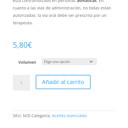
está contraindicado en personas
asmáticas
. En
cuanto a las vías de administración, no todas están
autorizadas: la vía oral debe ser prescrita por un
terapeuta.
5,80
€
Volumen
Eucalipto
Añadir al carrito
globulus
Bio
cantidad
SKU:
N/D
Categoría:
Aceites esenciales