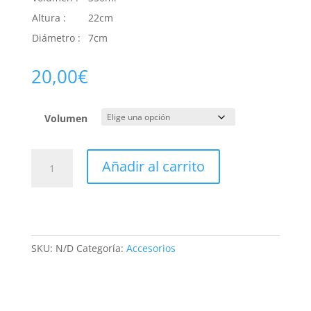
Altura :
22cm
Diámetro :
7cm
20,00
€
Volumen
Botella
Añadir al carrito
con
infusor
de
vidrio
de
SKU:
N/D
Categoría:
Accesorios
doble
pared
cantidad