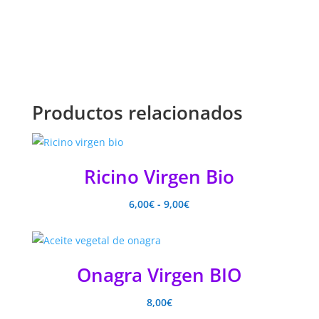
Productos relacionados
Ricino Virgen Bio
Rango
6,00
€
-
9,00
€
de
precios:
desde
Onagra Virgen BIO
6,00€
hasta
8,00
€
9,00€