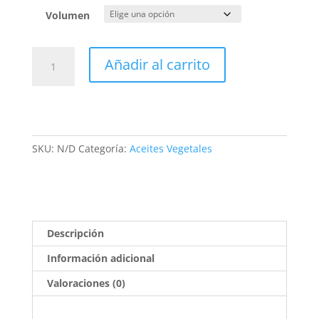
precios:
desde
Volumen
7,00€
hasta
Semilla
Añadir al carrito
10,00€
de
albaricoque
virgen
Bio
cantidad
SKU:
N/D
Categoría:
Aceites Vegetales
Descripción
Información adicional
Valoraciones (0)