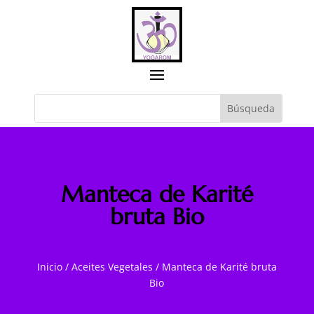
Manteca de Karité
bruta Bio
Inicio
/
Aceites Vegetales
/
Manteca de Karité bruta
Bio