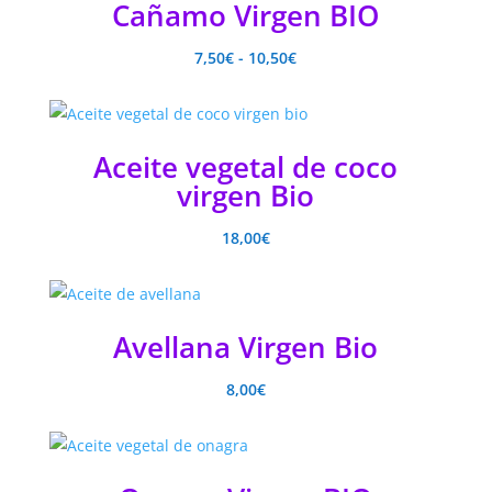
Cañamo Virgen BIO
Rango
7,50
€
-
10,50
€
de
precios:
desde
Aceite vegetal de coco
7,50€
virgen Bio
hasta
10,50€
18,00
€
Avellana Virgen Bio
8,00
€