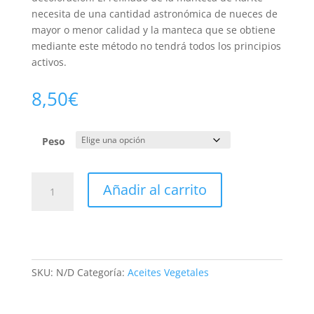
necesita de una cantidad astronómica de nueces de
mayor o menor calidad y la manteca que se obtiene
mediante este método no tendrá todos los principios
activos.
8,50
€
Peso
Manteca
Añadir al carrito
de
Karité
bruta
Bio
cantidad
SKU:
N/D
Categoría:
Aceites Vegetales