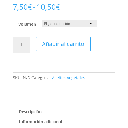
Rango
7,50
€
-
10,50
€
de
precios:
desde
Volumen
7,50€
hasta
Lino
Añadir al carrito
10,50€
Virgen
BIO
cantidad
SKU:
N/D
Categoría:
Aceites Vegetales
Descripción
Información adicional