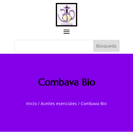
Combava Bio
Inicio
/
Aceites esenciales
/
Combava Bio