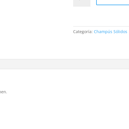
azul
cantidad
Categoría:
Champús Sólidos
men.