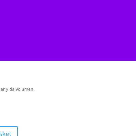
nar y da volumen.
sket