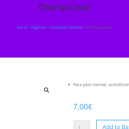
Champú azul
Inicio
/
Higiene
/
Champús Sólidos
/
Champú azul
Para pelo normal, acondicio
7,00
€
Champú
Add to Ba