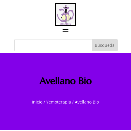
Avellano Bio
Inicio
/
Yemoterapia
/
Avellano Bio